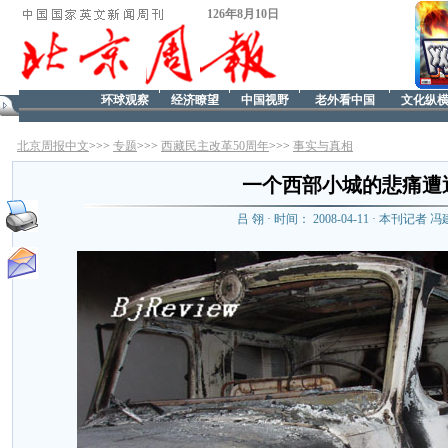
126年8月10日
环球观察
经济瞭望
中国视野
老外看中国
文化纵
北京周报中文
>>>
专题
>>>
西藏民主改革50周年
>>>
事实与真相
一个西部小城的悲痛遭
吕 翎 · 时间： 2008-04-11 · 本刊记者 