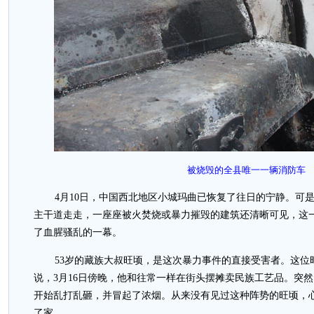
被烧毁的全县唯一一辆消防车
4月10日，中国西北地区小城玛曲已恢复了往日的宁静。可
主干道走走，一座座被火焚烧或暴力摧毁的建筑还清晰可见，这
了血腥骚乱的一幕。
53岁的藏族大叔旺顷，是这次暴力事件的直接受害者。这位
说，3月16日傍晚，他和往常一样在街头摆摊卖民族工艺品。突
开始乱打乱砸，并冒起了浓烟。从来没有见过这种阵势的旺顷，
了家。