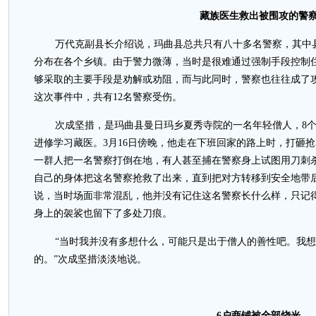
藏族医生救出被围攻的警
万代克副县长介绍说，玛曲县总共只有八十多名警察，其中
分布在各个乡镇。由于警力微薄，当时是很难通过强制手段控制
够采取的主要手段是劝解或劝阻，而与此同时，警察也往往成了
这次事件中，共有12名警察受伤。
次成坚措，是玛曲县曼日玛乡夏秀寺院的一名年轻僧人，8
进修学习藏医。3月16日傍晚，他走在下班回家的路上时，打砸
一群人把一名警察打倒在地，有人甚至捕在警察身上试图用刀刺
自己的身体把这名警察抢救了出来，直到把对方转移到安全地带
说，当时场面非常混乱，他并没有记住这名警察长什么样，只记
身上的袈裟也留下了多处刀痕。
“当时我并没有多想什么，可能只是出于僧人的善性吧。我
的。”次成坚措淡淡地说。
6户商铺被全部烧光