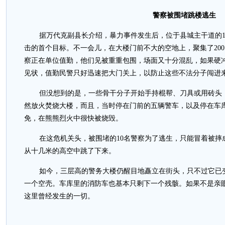
警察被围堵跳楼逃生
据万代克副县长介绍，暴力事件发生后，位于县城主干道的1
击的首个目标。不一会儿，在大楼门前不大的空地上，聚集了200
察正在单位值勤，他们见被重重包围，场面又十分混乱，如果硬
见状，值勤民警只好迅速把大门关上，以防止这些不法分子闯进
但没想到的是，一些骨干分子开始手持棍帮、刀具或用砖头
然放火焚烧大楼，而且，当时停在门前的五辆警车，以及停在车
免，在熊熊烈火中很快被烧毁。
在这危机关头，被围堵的10名警察为了逃生，只能冒着被摔
从十几米的高空中跳了下来。
如今，三层高的警务大楼仍醒目地矗立在街头，只不过它已
一个空壳。车库里的消防车也基本只剩下一个残骸。如果不是亲
这里曾经发生的一切。