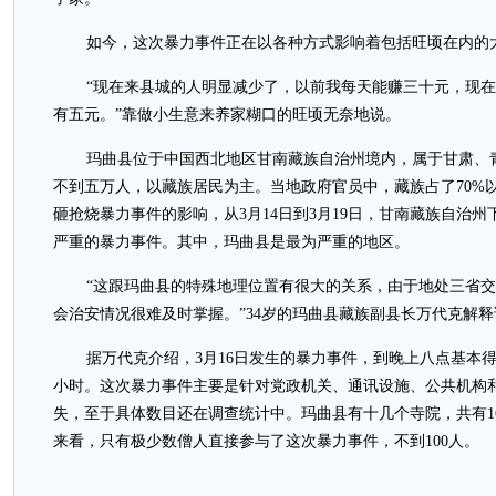
如今，这次暴力事件正在以各种方式影响着包括旺顷在内的
“现在来县城的人明显减少了，以前我每天能赚三十元，现
有五元。”靠做小生意来养家糊口的旺顷无奈地说。
玛曲县位于中国西北地区甘南藏族自治州境内，属于甘肃、
不到五万人，以藏族居民为主。当地政府官员中，藏族占了70%以
砸抢烧暴力事件的影响，从3月14日到3月19日，甘南藏族自治
严重的暴力事件。其中，玛曲县是最为严重的地区。
“这跟玛曲县的特殊地理位置有很大的关系，由于地处三省
会治安情况很难及时掌握。”34岁的玛曲县藏族副县长万代克解释
据万代克介绍，3月16日发生的暴力事件，到晚上八点基本
小时。这次暴力事件主要是针对党政机关、通讯设施、公共机构
失，至于具体数目还在调查统计中。玛曲县有十几个寺院，共有1
来看，只有极少数僧人直接参与了这次暴力事件，不到100人。