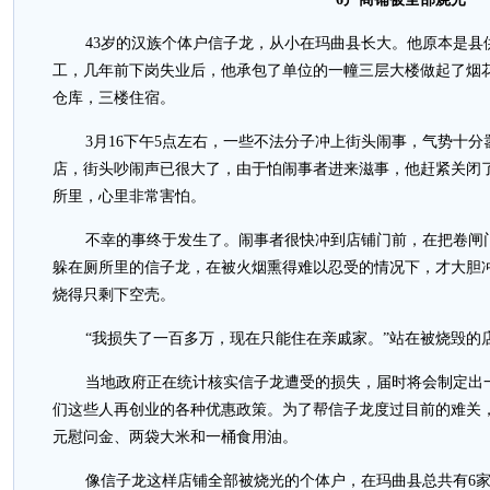
43岁的汉族个体户信子龙，从小在玛曲县长大。他原本是县
工，几年前下岗失业后，他承包了单位的一幢三层大楼做起了烟
仓库，三楼住宿。
3月16下午5点左右，一些不法分子冲上街头闹事，气势十
店，街头吵闹声已很大了，由于怕闹事者进来滋事，他赶紧关闭
所里，心里非常害怕。
不幸的事终于发生了。闹事者很快冲到店铺门前，在把卷闸
躲在厕所里的信子龙，在被火烟熏得难以忍受的情况下，才大胆
烧得只剩下空壳。
“我损失了一百多万，现在只能住在亲戚家。”站在被烧毁的
当地政府正在统计核实信子龙遭受的损失，届时将会制定出
们这些人再创业的各种优惠政策。为了帮信子龙度过目前的难关
元慰问金、两袋大米和一桶食用油。
像信子龙这样店铺全部被烧光的个体户，在玛曲县总共有6